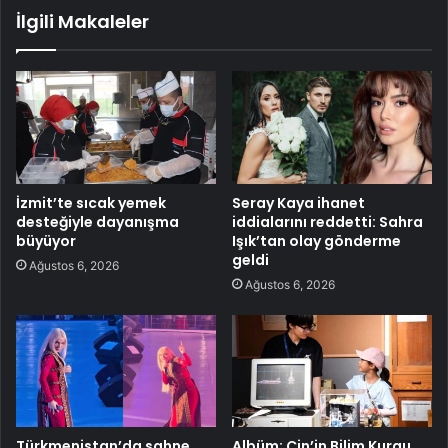
İlgili Makaleler
İzmit’te sıcak yemek
Seray Kaya ihanet
desteğiyle dayanışma
iddialarını reddetti: Sahra
büyüyor
Işık’tan olay gönderme
geldi
Ağustos 6, 2026
Ağustos 6, 2026
Türkmenistan’da sahne
Albüm: Çin’in Bilim Kurgu