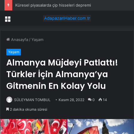
TBMM’de Çocuk Koruma Kanunu teklifinin ilk görüşmeleri tamamlandı
Menü
Anasayfa
/
Yaşam
Yaşam
Almanya Müjdeyi Patlattı!
Türkler İçin Almanya’ya
Gitmenin En Kolay Yolu
SÜLEYMAN TOMBUL
Kasım 28, 2022
0
14
2 dakika okuma süresi