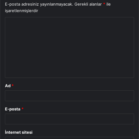
E-posta adresiniz yayınlanmayacak.
Gerekli alanlar
*
ile
işaretlenmişlerdir
Y
o
r
u
m
*
Ad
*
E-posta
*
İnternet sitesi