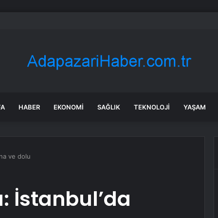
min bu iddiası doğruysa çok tartışılır: ‘Öcalan onayladı’
FA
HABER
EKONOMI
SAĞLIK
TEKNOLOJI
YAŞAM
ına ve dolu
: İstanbul’da