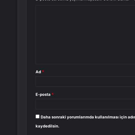
Y
o
r
u
m
*
Ad
*
E-posta
*
Daha sonraki yorumlarımda kullanılması için adı
kaydedilsin.