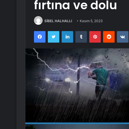
fırtına ve dolu
SİBEL HALHALLI
Kasım 5, 2023
Facebook
Twitter
LinkedIn
Tumblr
Pinterest
Reddit