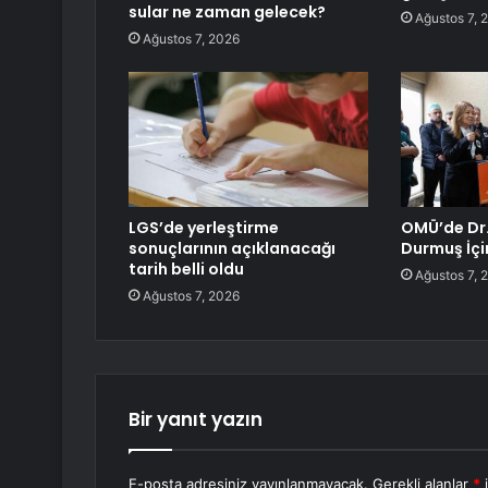
sular ne zaman gelecek?
Ağustos 7, 
Ağustos 7, 2026
LGS’de yerleştirme
OMÜ’de Dr.
sonuçlarının açıklanacağı
Durmuş İçi
tarih belli oldu
Ağustos 7, 
Ağustos 7, 2026
Bir yanıt yazın
E-posta adresiniz yayınlanmayacak.
Gerekli alanlar
*
i