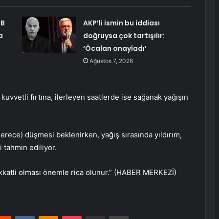
SB
AKP’li ismin bu iddiası
a
doğruysa çok tartışılır:
‘Öcalan onayladı’
Ağustos 7, 2026
uvvetli fırtına, ilerleyen saatlerde ise sağanak yağışın
0 derece) düşmesi beklenirken, yağış sırasında yıldırım,
i tahmin ediliyor.
ikkatli olması önemle rica olunur.” (HABER MERKEZİ)
erest
Reddit
VKontakte
Odnoklassniki
Pocket
E-Posta ile paylaş
Yazdır