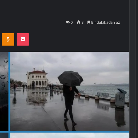
0
3
Bir dakikadan az
VKontakte
Odnoklassniki
Pocket