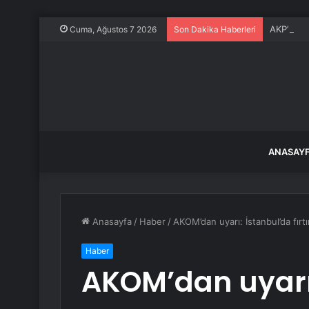
AKP’li is
Cuma, Ağustos 7 2026
Son Dakika Haberleri
ANASAY
Anasayfa
/
Haber
/
AKOM’dan uyarı: İstanbul’da fırt
Haber
AKOM’dan uyarı