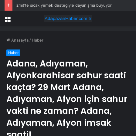
İzmit’te sıcak yemek desteğiyle dayanışma büyüyor
Menü
Anasayfa
/
Haber
Haber
Adana, Adıyaman,
Afyonkarahisar sahur saati
kaçta? 29 Mart Adana,
Adıyaman, Afyon için sahur
vakti ne zaman? Adana,
Adıyaman, Afyon imsak
saati!