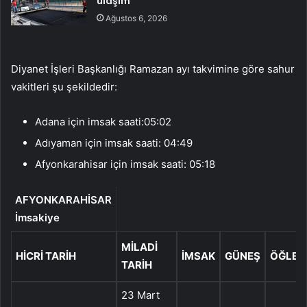
ulaşım
Ağustos 6, 2026
Diyanet İşleri Başkanlığı Ramazan ayı takvimine göre sahur
vakitleri şu şekildedir:
Adana için imsak saati:05:02
Adıyaman için imsak saati: 04:49
Afyonkarahisar için imsak saati: 05:18
AFYONKARAHİSAR
İmsakiye
MILADI
HICRI TARIH
İMSAK
GÜNEŞ
ÖĞLE
TARIH
23 Mart