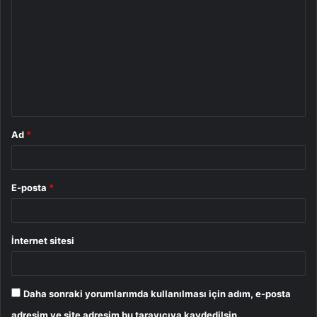
o
r
u
m
*
Ad
*
E-posta
*
İnternet sitesi
Daha sonraki yorumlarımda kullanılması için adım, e-posta
adresim ve site adresim bu tarayıcıya kaydedilsin.