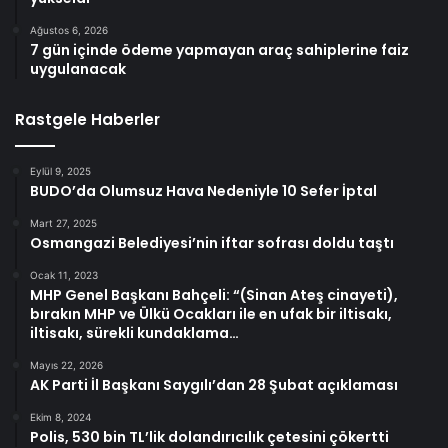
Ağustos 6, 2026
7 gün içinde ödeme yapmayan araç sahiplerine faiz
uygulanacak
Rastgele Haberler
Eylül 9, 2025
BUDO’da Olumsuz Hava Nedeniyle 10 Sefer İptal
Mart 27, 2025
Osmangazi Belediyesi’nin iftar sofrası doldu taştı
Ocak 11, 2023
MHP Genel Başkanı Bahçeli: “(Sinan Ateş cinayeti),
bırakın MHP ve Ülkü Ocakları ile en ufak bir iltisakı,
iltisakı, sürekli kundaklama…
Mayıs 22, 2026
AK Parti İl Başkanı Saygılı’dan 28 Şubat açıklaması
Ekim 8, 2024
Polis, 530 bin TL’lik dolandırıcılık çetesini çökertti