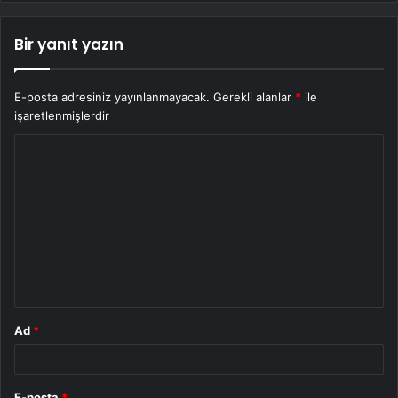
Bir yanıt yazın
E-posta adresiniz yayınlanmayacak.
Gerekli alanlar
*
ile
işaretlenmişlerdir
Y
o
r
u
m
*
Ad
*
E-posta
*