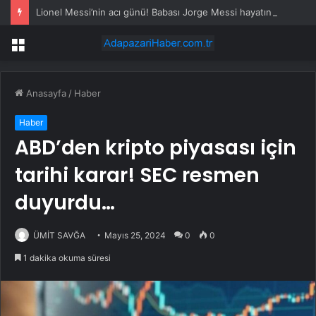
Lionel Messi’nin acı günü! Babası Jorge Messi hayatını kaybetti
Menü
Anasayfa
/
Haber
Haber
ABD’den kripto piyasası için
tarihi karar! SEC resmen
duyurdu…
ÜMİT SAVĞA
Mayıs 25, 2024
0
0
1 dakika okuma süresi