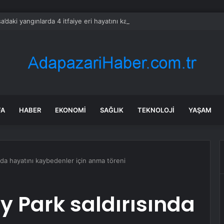
a’daki yangınlarda 4 itfaiye eri hayatını kaybetti
FA
HABER
EKONOMI
SAĞLIK
TEKNOLOJI
YAŞAM
da hayatını kaybedenler için anma töreni
 Park saldırısında