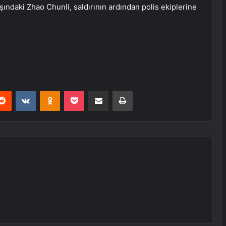
şındaki Zhao Chunli, saldırının ardından polis ekiplerine
erest
Reddit
VKontakte
Odnoklassniki
Pocket
E-Posta ile paylaş
Yazdır