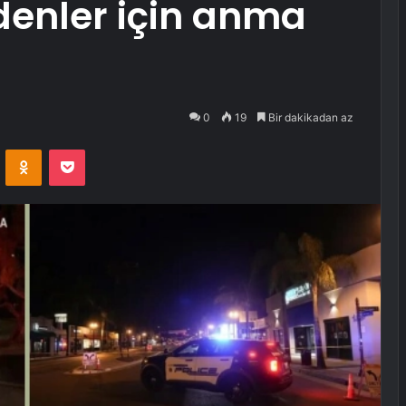
denler için anma
0
19
Bir dakikadan az
VKontakte
Odnoklassniki
Pocket