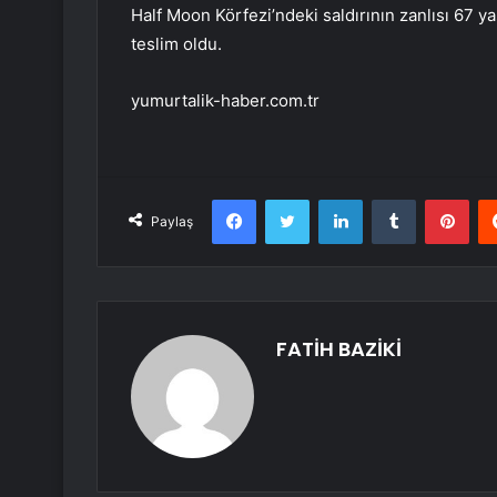
Half Moon Körfezi’ndeki saldırının zanlısı 67 ya
teslim oldu.
yumurtalik-haber.com.tr
Facebook
Twitter
LinkedIn
Tumblr
Pint
Paylaş
FATİH BAZİKİ