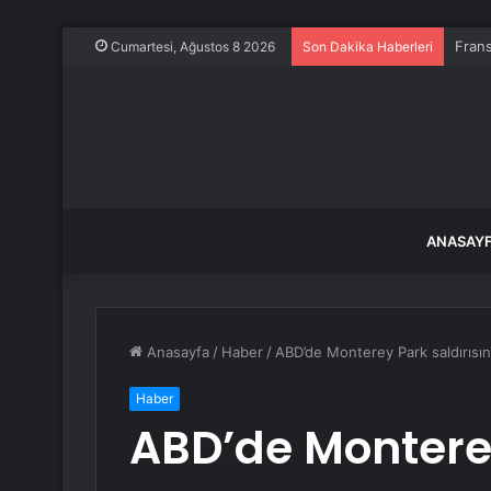
Frans
Cumartesi, Ağustos 8 2026
Son Dakika Haberleri
ANASAY
Anasayfa
/
Haber
/
ABD’de Monterey Park saldırısın
Haber
ABD’de Monterey