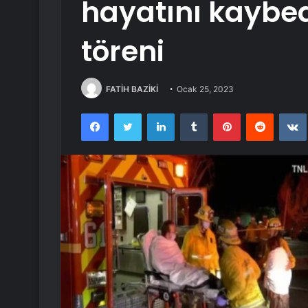
hayatını kaybe
töreni
FATİH BAZİKİ
Ocak 25, 2023
Facebook
Twitter
LinkedIn
Tumblr
Pinterest
Reddit