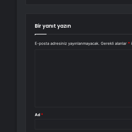
Bir yanıt yazın
E-posta adresiniz yayınlanmayacak.
Gerekli alanlar
*
i
Y
o
r
u
m
*
Ad
*