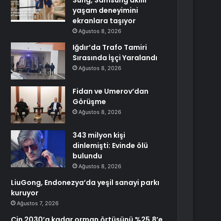
Sung, Samsung akıllı
yaşam deneyimini
ekranlara taşıyor
Ağustos 8, 2026
Iğdır’da Trafo Tamiri
Sırasında İşçi Yaralandı
Ağustos 8, 2026
Fidan ve Umerov’dan
Görüşme
Ağustos 8, 2026
343 milyon kişi
dinlemişti: Evinde ölü
bulundu
Ağustos 8, 2026
LiuGong, Endonezya’da yeşil sanayi parkı
kuruyor
Ağustos 7, 2026
Çin 2030’a kadar orman örtüsünü %25,8’e