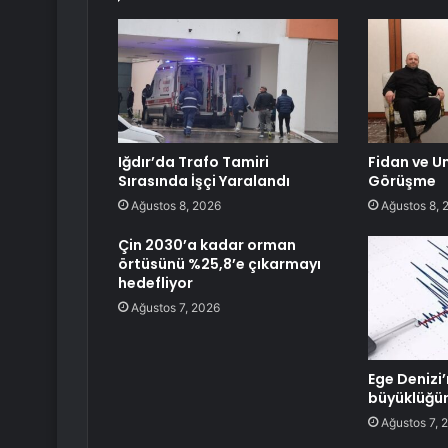
Iğdır’da Trafo Tamiri
Fidan ve 
Sırasında İşçi Yaralandı
Görüşme
Ağustos 8, 2026
Ağustos 8, 
Çin 2030’a kadar orman
örtüsünü %25,8’e çıkarmayı
hedefliyor
Ağustos 7, 2026
Ege Denizi
büyüklüğü
Ağustos 7, 