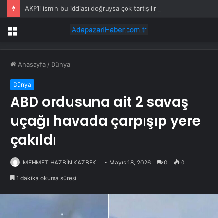
AKP’li ismin bu iddiası doğruysa çok tartışılır: ‘Öcalan onayladı’
Menü
Anasayfa
/
Dünya
Dünya
ABD ordusuna ait 2 savaş
uçağı havada çarpışıp yere
çakıldı
MEHMET HAZBİN KAZBEK
Mayıs 18, 2026
0
0
1 dakika okuma süresi