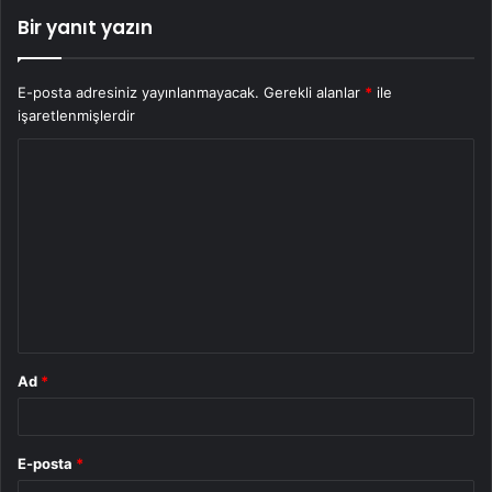
Bir yanıt yazın
E-posta adresiniz yayınlanmayacak.
Gerekli alanlar
*
ile
işaretlenmişlerdir
Y
o
r
u
m
*
Ad
*
E-posta
*