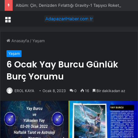
Albüm: Çin, Denizden Fırlattığı Gravity-1 Taşıyıcı Roketiyle Uzaya 9 Uydu Gönderdi
Menü
Anasayfa
/
Yaşam
Yaşam
6 Ocak Yay Burcu Günlük
Burç Yorumu
EROL KAYA
Ocak 8, 2023
0
16
Bir dakikadan az