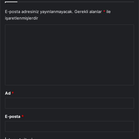
E-posta adresiniz yayınlanmayacak.
Gerekli alanlar
*
ile
işaretlenmişlerdir
Y
o
r
u
m
*
Ad
*
E-posta
*