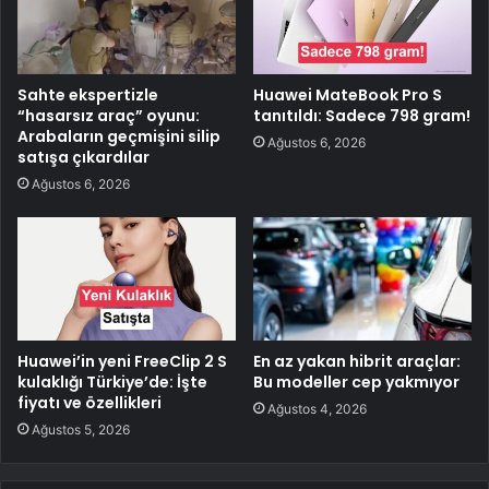
Sahte ekspertizle
Huawei MateBook Pro S
“hasarsız araç” oyunu:
tanıtıldı: Sadece 798 gram!
Arabaların geçmişini silip
Ağustos 6, 2026
satışa çıkardılar
Ağustos 6, 2026
Huawei’in yeni FreeClip 2 S
En az yakan hibrit araçlar:
kulaklığı Türkiye’de: İşte
Bu modeller cep yakmıyor
fiyatı ve özellikleri
Ağustos 4, 2026
Ağustos 5, 2026