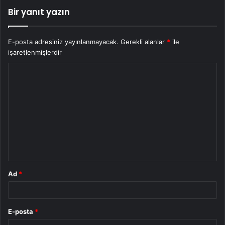
Bir yanıt yazın
E-posta adresiniz yayınlanmayacak.
Gerekli alanlar
*
ile
işaretlenmişlerdir
Y
o
r
u
m
*
Ad
*
E-posta
*