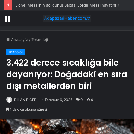
Lionel Messi’nin acı günü! Babası Jorge Messi hayatını kaybetti
Menü
Anasayfa
/
Teknoloji
Teknoloji
3.422 derece sıcaklığa bile
dayanıyor: Doğadaki en sıra
dışı metallerden biri
DİLAN BİÇER
Temmuz 6, 2026
0
0
1 dakika okuma süresi